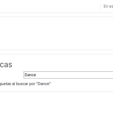
En es
rcas
Buscar marcas
quetas al buscar por "Dance"