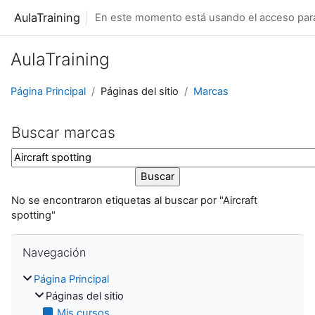
Salta al contenido principal
AulaTraining
En este momento está usando el acceso para 
AulaTraining
Página Principal
Páginas del sitio
Marcas
Buscar marcas
Buscar marcas
No se encontraron etiquetas al buscar por "Aircraft
spotting"
Salta Navegación
Navegación
Página Principal
Páginas del sitio
Mis cursos