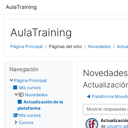
Salta al contenido principal
AulaTraining
AulaTraining
Página Principal
Páginas del sitio
Novedades
Actua
Salta Navegación
Navegación
Novedades
Página Principal
Actualizació
Mis cursos
Novedades
◀︎ Plataforma Moodl
Actualización de la
plataforma
Mostrar modo
Mis cursos
Actualizació
Número de re
Cursos
de
usuario ad