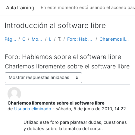
Salta al contenido principal
AulaTraining
En este momento está usando el acceso para 
Introducción al software libre
Página Principal
Cursos
Morfeo Formación
IntroSL
Tema 1
Foro: Hablemos sobre el software libre
Charlemos libremente sobre el software libre
Foro: Hablemos sobre el software libre
Charlemos libremente sobre el software libre
Mostrar modo
Charlemos libremente sobre el software libre
Número de respuestas: 2
de
Usuario eliminado
-
sábado, 5 de junio de 2010, 14:22
Utilizad este foro para plantear dudas, cuestiones
y debates sobre la temática del curso.