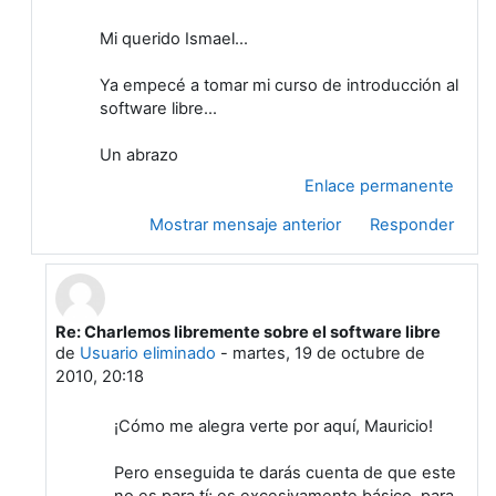
Mi querido Ismael...
Ya empecé a tomar mi curso de introducción al
software libre...
Un abrazo
Enlace permanente
Mostrar mensaje anterior
Responder
Re: Charlemos libremente sobre el software libre
En respuesta a Usuario eliminado
de
Usuario eliminado
-
martes, 19 de octubre de
2010, 20:18
¡Cómo me alegra verte por aquí, Mauricio!
Pero enseguida te darás cuenta de que este
no es para tí; es excesivamente básico, para