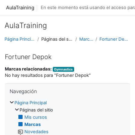
Salta al contenido principal
AulaTraining
En este momento está usando el acceso para 
AulaTraining
Página Principal
Páginas del sitio
Marcas
Fortuner Depok
Fortuner Depok
Marcas relacionadas:
Gymnastics
No hay resultados para "Fortuner Depok"
Salta Navegación
Navegación
Página Principal
Páginas del sitio
Mis cursos
Marcas
Novedades