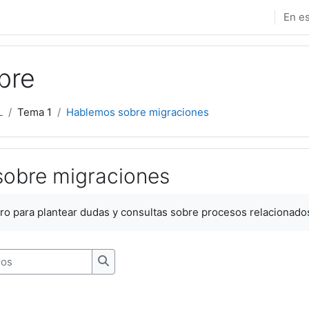
En es
bre
L
Tema 1
Hablemos sobre migraciones
obre migraciones
zación
oro para plantear dudas y consultas sobre procesos relacionado
s
Buscar en los foros