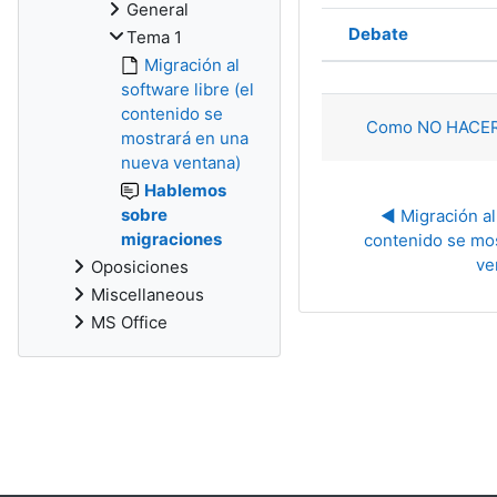
General
Debate
Tema 1
Estado
Migración al
Mostrando 1 
software libre (el
contenido se
Como NO HACER 
mostrará en una
nueva ventana)
Hablemos
sobre
◀︎ Migración al 
migraciones
contenido se mos
ve
Oposiciones
Miscellaneous
MS Office