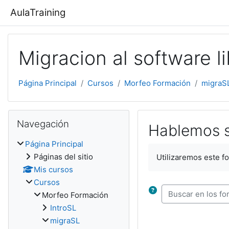
Salta al contenido principal
AulaTraining
Migracion al software li
Página Principal
Cursos
Morfeo Formación
migraS
Salta Navegación
Navegación
Hablemos s
Página Principal
Requisitos de finali
Páginas del sitio
Utilizaremos este f
Mis cursos
Cursos
Morfeo Formación
Buscar en los foro
IntroSL
migraSL