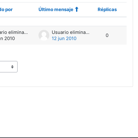
o por
Último mensaje
Réplicas
Accio
Usuario eliminado
Usuario eliminado
0
un 2010
12 jun 2010