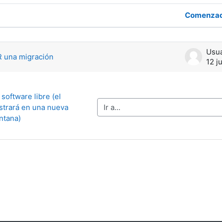
Comenzad
de 1 discusiones
una migración
12 j
software libre (el 
Ir a...
trará en una nueva 
ntana)