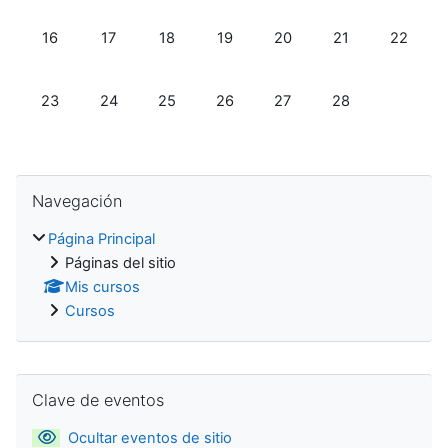
Sin eventos, lunes, 16 febrero
Sin eventos, martes, 17 febrero
Sin eventos, miércoles, 18 febrero
Sin eventos, jueves, 19 febrero
Sin eventos, viernes, 20 f
Sin eventos, sába
Sin event
16
17
18
19
20
21
22
Sin eventos, lunes, 23 febrero
Sin eventos, martes, 24 febrero
Sin eventos, miércoles, 25 febrero
Sin eventos, jueves, 26 febrero
Sin eventos, viernes, 27 f
Sin eventos, sába
23
24
25
26
27
28
Salta Navegación
Navegación
Página Principal
Páginas del sitio
Mis cursos
Cursos
Salta Clave de eventos
Clave de eventos
Ocultar eventos de sitio