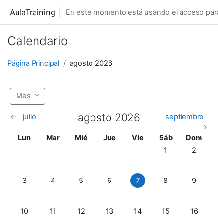
Salta al contenido principal
AulaTraining
En este momento está usando el acceso para 
Calendario
Página Principal
agosto 2026
Mes
agosto 2026
←
julio
septiembre
→
Lunes
Martes
Miércoles
Jueves
Viernes
Sábado
Domingo
Lun
Mar
Mié
Jue
Vie
Sáb
Dom
Sin eventos, sába
Sin even
1
2
Sin eventos, lunes, 3 agosto
Sin eventos, martes, 4 agosto
Sin eventos, miércoles, 5 agosto
Sin eventos, jueves, 6 agosto
Sin eventos, viernes, 7 ag
Sin eventos, sába
Sin even
3
4
5
6
7
8
9
Sin eventos, lunes, 10 agosto
Sin eventos, martes, 11 agosto
Sin eventos, miércoles, 12 agosto
Sin eventos, jueves, 13 agosto
Sin eventos, viernes, 14 
Sin eventos, sába
Sin even
10
11
12
13
14
15
16