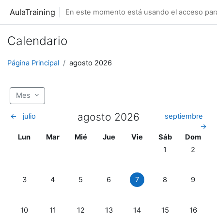
Salta al contenido principal
AulaTraining
En este momento está usando el acceso para 
Calendario
Página Principal
agosto 2026
Mes
agosto 2026
←
julio
septiembre
→
Lunes
Martes
Miércoles
Jueves
Viernes
Sábado
Domingo
Lun
Mar
Mié
Jue
Vie
Sáb
Dom
Sin eventos, sába
Sin even
1
2
Sin eventos, lunes, 3 agosto
Sin eventos, martes, 4 agosto
Sin eventos, miércoles, 5 agosto
Sin eventos, jueves, 6 agosto
Sin eventos, viernes, 7 ag
Sin eventos, sába
Sin even
3
4
5
6
7
8
9
Sin eventos, lunes, 10 agosto
Sin eventos, martes, 11 agosto
Sin eventos, miércoles, 12 agosto
Sin eventos, jueves, 13 agosto
Sin eventos, viernes, 14 
Sin eventos, sába
Sin even
10
11
12
13
14
15
16