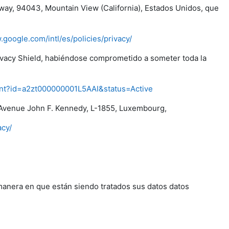
way, 94043, Mountain View (California), Estados Unidos, que
.google.com/intl/es/policies/privacy/
rivacy Shield, habiéndose comprometido a someter toda la
pant?id=a2zt000000001L5AAI&status=Active
Avenue John F. Kennedy, L-1855, Luxembourg,
acy/
manera en que están siendo tratados sus datos datos