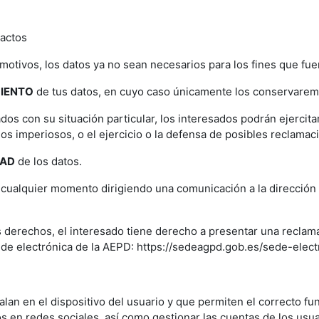
xactos
motivos, los datos ya no sean necesarios para los fines que fu
MIENTO
de tus datos, en cuyo caso únicamente los conservaremos
dos con su situación particular, los interesados podrán ejercit
mos imperiosos, o el ejercicio o la defensa de posibles reclamac
DAD
de los datos.
cualquier momento dirigiendo una comunicación a la dirección 
 derechos, el interesado tiene derecho a presentar una reclam
sede electrónica de la AEPD: https://sedeagpd.gob.es/sede-elec
talan en el dispositivo del usuario y que permiten el correcto f
os en redes sociales, así como gestionar las cuentas de los usua