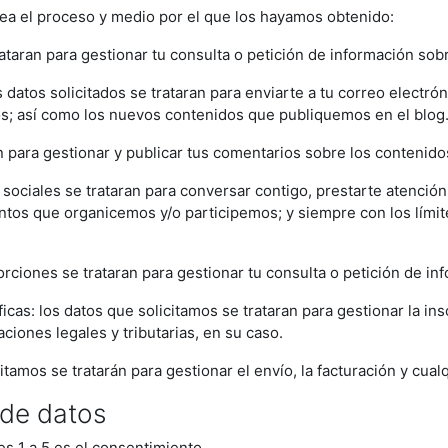
sea el proceso y medio por el que los hayamos obtenido:
rataran para gestionar tu consulta o petición de información sob
 datos solicitados se trataran para enviarte a tu correo electr
s; así como los nuevos contenidos que publiquemos en el blog
an para gestionar y publicar tus comentarios sobre los contenid
sociales se trataran para conversar contigo, prestarte atenció
ntos que organicemos y/o participemos; y siempre con los límite
rciones se trataran para gestionar tu consulta o petición de in
cas: los datos que solicitamos se trataran para gestionar la insc
aciones legales y tributarias, en su caso.
mos se tratarán para gestionar el envío, la facturación y cualqui
 de datos
es 1 a 5 es el consentimiento.