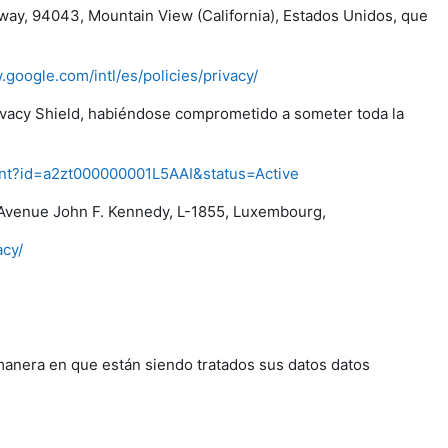
way, 94043, Mountain View (California), Estados Unidos, que
.google.com/intl/es/policies/privacy/
rivacy Shield, habiéndose comprometido a someter toda la
pant?id=a2zt000000001L5AAI&status=Active
Avenue John F. Kennedy, L-1855, Luxembourg,
acy/
manera en que están siendo tratados sus datos datos