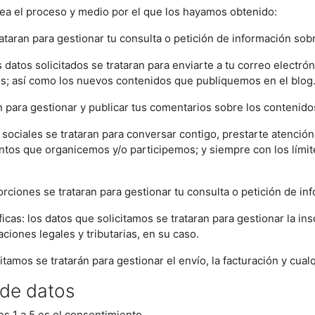
sea el proceso y medio por el que los hayamos obtenido:
rataran para gestionar tu consulta o petición de información sob
 datos solicitados se trataran para enviarte a tu correo electr
s; así como los nuevos contenidos que publiquemos en el blog
an para gestionar y publicar tus comentarios sobre los contenid
sociales se trataran para conversar contigo, prestarte atenció
ntos que organicemos y/o participemos; y siempre con los límite
rciones se trataran para gestionar tu consulta o petición de in
cas: los datos que solicitamos se trataran para gestionar la insc
aciones legales y tributarias, en su caso.
mos se tratarán para gestionar el envío, la facturación y cualqui
 de datos
es 1 a 5 es el consentimiento.