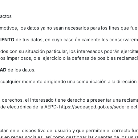
xactos
motivos, los datos ya no sean necesarios para los fines que fu
MIENTO
de tus datos, en cuyo caso únicamente los conservaremos
dos con su situación particular, los interesados podrán ejercit
mos imperiosos, o el ejercicio o la defensa de posibles reclamac
DAD
de los datos.
cualquier momento dirigiendo una comunicación a la dirección 
 derechos, el interesado tiene derecho a presentar una reclam
sede electrónica de la AEPD: https://sedeagpd.gob.es/sede-elec
talan en el dispositivo del usuario y que permiten el correcto f
os en redes sociales, así como gestionar las cuentas de los usua