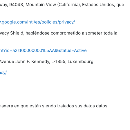
way, 94043, Mountain View (California), Estados Unidos, que
.google.com/intl/es/policies/privacy/
rivacy Shield, habiéndose comprometido a someter toda la
pant?id=a2zt000000001L5AAI&status=Active
Avenue John F. Kennedy, L-1855, Luxembourg,
acy/
manera en que están siendo tratados sus datos datos