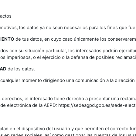
xactos
motivos, los datos ya no sean necesarios para los fines que fu
MIENTO
de tus datos, en cuyo caso únicamente los conservaremos
dos con su situación particular, los interesados podrán ejercit
mos imperiosos, o el ejercicio o la defensa de posibles reclamac
DAD
de los datos.
cualquier momento dirigiendo una comunicación a la dirección 
 derechos, el interesado tiene derecho a presentar una reclam
sede electrónica de la AEPD: https://sedeagpd.gob.es/sede-elec
talan en el dispositivo del usuario y que permiten el correcto f
os en redes sociales, así como gestionar las cuentas de los usua