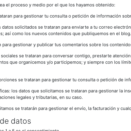
sea el proceso y medio por el que los hayamos obtenido:
rataran para gestionar tu consulta o petición de información sob
 datos solicitados se trataran para enviarte a tu correo electr
s; así como los nuevos contenidos que publiquemos en el blog
an para gestionar y publicar tus comentarios sobre los contenid
sociales se trataran para conversar contigo, prestarte atenció
ntos que organicemos y/o participemos; y siempre con los límite
rciones se trataran para gestionar tu consulta o petición de in
cas: los datos que solicitamos se trataran para gestionar la insc
aciones legales y tributarias, en su caso.
mos se tratarán para gestionar el envío, la facturación y cualqui
 de datos
es 1 a 5 es el consentimiento.