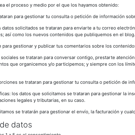
sea el proceso y medio por el que los hayamos obtenido:
rataran para gestionar tu consulta o petición de información sob
 datos solicitados se trataran para enviarte a tu correo electr
s; así como los nuevos contenidos que publiquemos en el blog
an para gestionar y publicar tus comentarios sobre los contenid
sociales se trataran para conversar contigo, prestarte atenció
ntos que organicemos y/o participemos; y siempre con los límite
rciones se trataran para gestionar tu consulta o petición de in
cas: los datos que solicitamos se trataran para gestionar la insc
aciones legales y tributarias, en su caso.
mos se tratarán para gestionar el envío, la facturación y cualqui
 de datos
es 1 a 5 es el consentimiento.