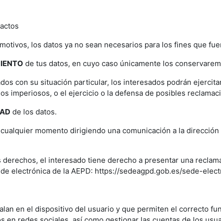
xactos
motivos, los datos ya no sean necesarios para los fines que fu
MIENTO
de tus datos, en cuyo caso únicamente los conservaremos
dos con su situación particular, los interesados podrán ejercit
mos imperiosos, o el ejercicio o la defensa de posibles reclamac
DAD
de los datos.
cualquier momento dirigiendo una comunicación a la dirección 
 derechos, el interesado tiene derecho a presentar una reclam
sede electrónica de la AEPD: https://sedeagpd.gob.es/sede-elec
talan en el dispositivo del usuario y que permiten el correcto f
os en redes sociales, así como gestionar las cuentas de los usua