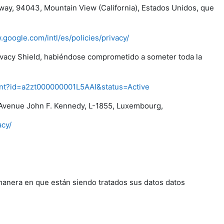
way, 94043, Mountain View (California), Estados Unidos, que
.google.com/intl/es/policies/privacy/
rivacy Shield, habiéndose comprometido a someter toda la
pant?id=a2zt000000001L5AAI&status=Active
Avenue John F. Kennedy, L-1855, Luxembourg,
acy/
manera en que están siendo tratados sus datos datos